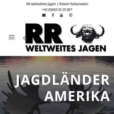
RR weltweites jagen | Robert Reibenwein
+43 (0)664 32 25 067
JAGDLÄNDER
AMERIKA